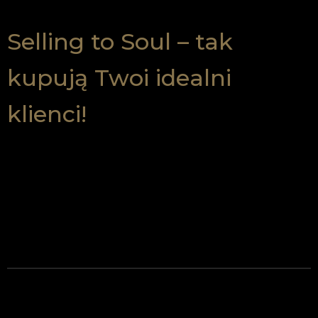
Selling to Soul – tak
kupują Twoi idealni
klienci!
To, że ktoś nie kupuje, nie znaczy, że coś robisz źle albo masz
nieodpowiedni produkt.
Czasem po prostu mówisz nie do pola tej osoby.
Albo nie w taki sposób, który jej pole jest w stanie odebrać.
Mów z poziomu energii, z poziomu pola, z poziomu decyzji duszy.
Kiedy przyciągasz ludzi, którzy:
Czują, że pragną pracować tylko z Tobą