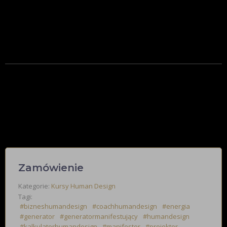
Nawet wtedy, gdy nie promujesz niczego aktywnie.
Bo Twoje pole zrobi to za Ciebie.
Zero przypadków. Czysta precyzja. Świadoma sprzedaż.
Selling to Soul.
Sprzedajesz z poziomu pola duszy.
Do ludzi, którzy po prostu wiedzą.
I czują, że to ich moment.
Zamówienie
Kategorie:
Kursy Human Design
Tagi:
#bizneshumandesign
#coachhumandesign
#energia
#generator
#generatormanifestujący
#humandesign
#kalkulatorhumandesign
#manifestor
#projektor