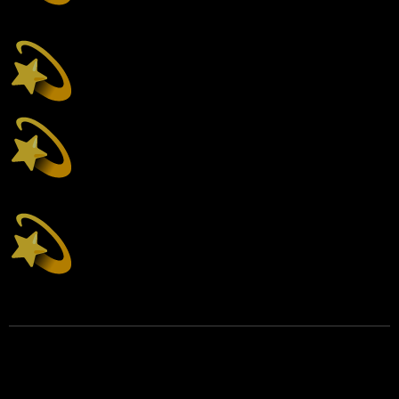
trzeba
Wiedzieć, jak mówić do różnych osób – bez chaosu
Przestać gadać do ściany i zacząć przyciągać ludzi,
którzy są naprawdę gotowi
Sprzedawać z lekkością, a nie wysiłkiem
To Selling to Soul jest dla Ciebie.
A kiedy to świadomie wdrożysz?
Sprzedaż zacznie się dziać.