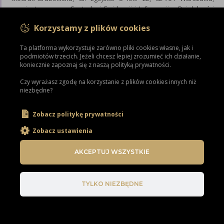
zarejestrowana w Centralnej Ewidencji i Informacji o Działalności
Gospodarczej pod numerem NIP: 5214067317.
Korzystamy z plików cookies
Szczegóły związane z przetwarzaniem danych osobowych
Ta platforma wykorzystuje zarówno pliki cookies własne, jak i
znajdują się w
Polityce prywatności
. Jeśli masz pytania, napisz:
podmiotów trzecich. Jeżeli chcesz lepiej zrozumieć ich działanie,
kontakt@nataliamodrak.pl
koniecznie zapoznaj się z naszą polityką prywatności.
Czy wyrażasz zgodę na korzystanie z plików cookies innych niż
niezbędne?
Zobacz politykę prywatności
Zobacz ustawienia
AKCEPTUJ WSZYSTKIE
TYLKO NIEZBĘDNE
Harmony Natalia Modrak-Grabowska,
Mail: kontakt@nataliamodrak.pl
|
Regulamin
|
Polityka prywatności
|
Regulamin newslettera